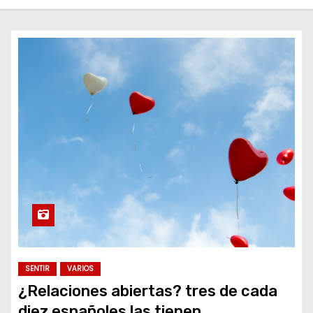
o
SENTIR
VARIOS
¿Relaciones abiertas? tres de cada
diez españoles las tienen