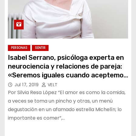
PERSONAS
SENTIR
Isabel Serrano, psicóloga experta en
neurociencia y relaciones de pareja:
«Seremos iguales cuando aceptemos
que somos diferentes»
Jul 17, 2019
VELT
Por Silvia Resa López “El amor es como la comida,
a veces se toma un pincho y otras, un menú
degustación en un afamado estrella Michelín; lo
importante es comer”,…