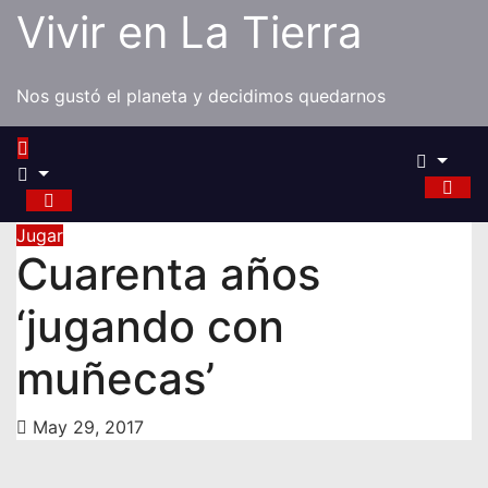
Saltar
Vivir en La Tierra
al
contenido
Nos gustó el planeta y decidimos quedarnos
Jugar
Cuarenta años
‘jugando con
muñecas’
May 29, 2017