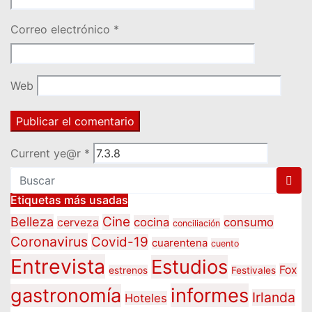
Correo electrónico
*
Web
Current ye@r
*
Etiquetas más usadas
Belleza
Cine
cocina
consumo
cerveza
conciliación
Coronavirus
Covid-19
cuarentena
cuento
Entrevista
Estudios
Fox
estrenos
Festivales
informes
gastronomía
Irlanda
Hoteles