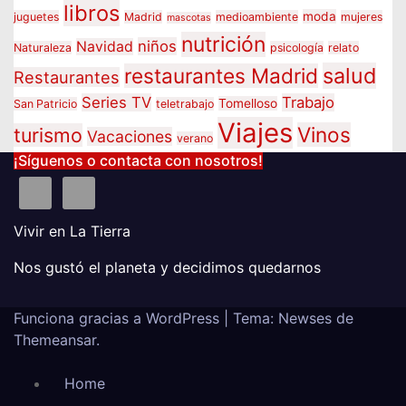
libros
moda
juguetes
Madrid
medioambiente
mujeres
mascotas
nutrición
niños
Navidad
Naturaleza
psicología
relato
salud
restaurantes Madrid
Restaurantes
Series TV
Trabajo
Tomelloso
San Patricio
teletrabajo
Viajes
Vinos
turismo
Vacaciones
verano
¡Síguenos o contacta con nosotros!
Vivir en La Tierra
Nos gustó el planeta y decidimos quedarnos
Funciona gracias a WordPress
|
Tema: Newses de
Themeansar
.
Home