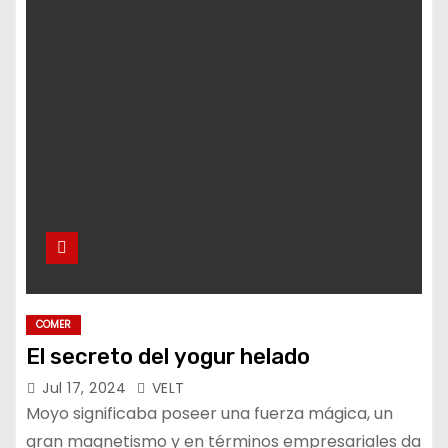
o
COMER
El secreto del yogur helado
Jul 17, 2024
VELT
Moyo significaba poseer una fuerza mágica, un
gran magnetismo y en términos empresariales da