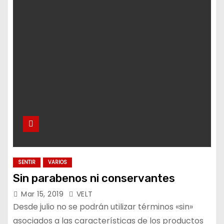
o
SENTIR
VARIOS
Sin parabenos ni conservantes
Mar 15, 2019
VELT
Desde julio no se podrán utilizar términos «sin»
asociados a las características de los productos