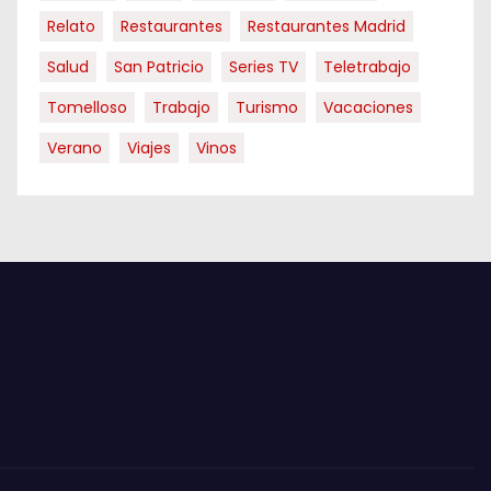
Relato
Restaurantes
Restaurantes Madrid
Salud
San Patricio
Series TV
Teletrabajo
Tomelloso
Trabajo
Turismo
Vacaciones
Verano
Viajes
Vinos