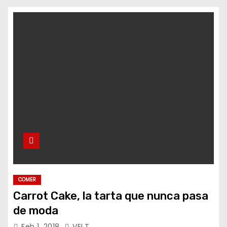
o
COMER
Carrot Cake, la tarta que nunca pasa
de moda
Feb 1, 2018
VELT