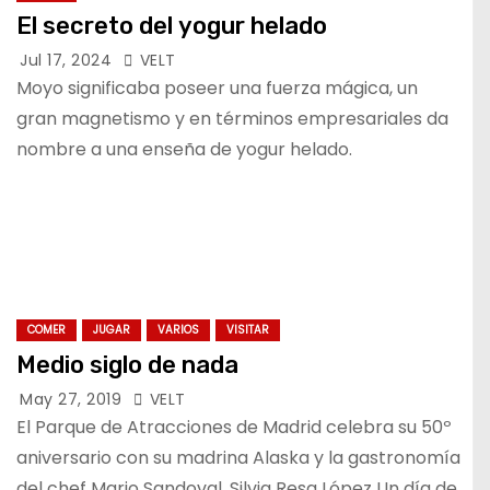
El secreto del yogur helado
Jul 17, 2024
VELT
Moyo significaba poseer una fuerza mágica, un
gran magnetismo y en términos empresariales da
nombre a una enseña de yogur helado.
COMER
JUGAR
VARIOS
VISITAR
Medio siglo de nada
May 27, 2019
VELT
El Parque de Atracciones de Madrid celebra su 50º
aniversario con su madrina Alaska y la gastronomía
del chef Mario Sandoval. Silvia Resa López Un día de