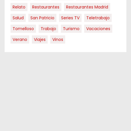
Relato
Restaurantes
Restaurantes Madrid
Salud
San Patricio
Series TV
Teletrabajo
Tomelloso
Trabajo
Turismo
Vacaciones
Verano
Viajes
Vinos