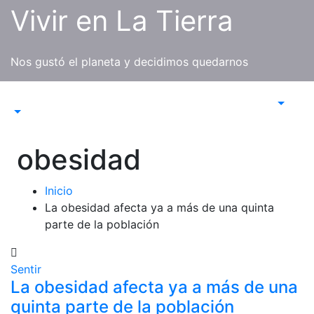
Saltar
Vivir en La Tierra
al
contenido
Nos gustó el planeta y decidimos quedarnos
obesidad
Inicio
La obesidad afecta ya a más de una quinta
parte de la población
Sentir
La obesidad afecta ya a más de una
quinta parte de la población