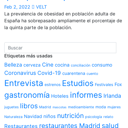
Feb 2, 2022
VELT
La prevalencia de obesidad en población adulta de
España ha sobrepasado ampliamente el porcentaje de
la quinta parte de la población.
Etiquetas más usadas
Belleza
Cine
cocina
consumo
cerveza
conciliación
Coronavirus
Covid-19
cuarentena
cuento
Entrevista
Estudios
Fox
estrenos
Festivales
informes
gastronomía
Irlanda
Hoteles
libros
moda
juguetes
Madrid
medioambiente
mujeres
mascotas
nutrición
niños
Navidad
Naturaleza
psicología
relato
salud
restaurantes Madrid
Restaurantes