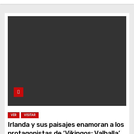
o
VER
VISITAR
Irlanda y sus paisajes enamoran a los
protagonistas de ‘Vikingos: Valhalla’