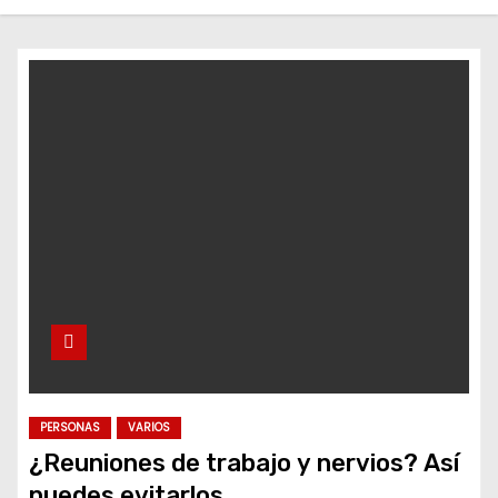
o
PERSONAS
VARIOS
¿Reuniones de trabajo y nervios? Así
puedes evitarlos