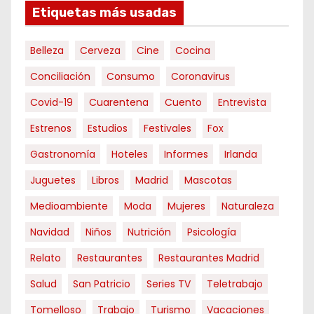
Etiquetas más usadas
Belleza
Cerveza
Cine
Cocina
Conciliación
Consumo
Coronavirus
Covid-19
Cuarentena
Cuento
Entrevista
Estrenos
Estudios
Festivales
Fox
Gastronomía
Hoteles
Informes
Irlanda
Juguetes
Libros
Madrid
Mascotas
Medioambiente
Moda
Mujeres
Naturaleza
Navidad
Niños
Nutrición
Psicología
Relato
Restaurantes
Restaurantes Madrid
Salud
San Patricio
Series TV
Teletrabajo
Tomelloso
Trabajo
Turismo
Vacaciones