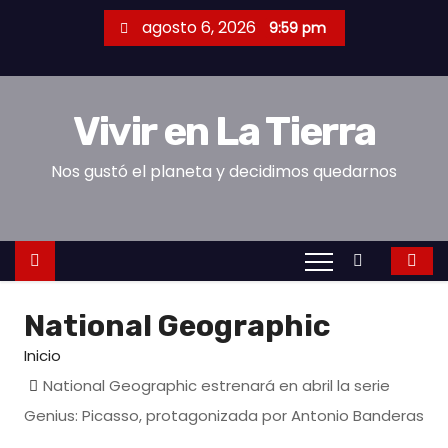
S
agosto 6, 2026
9:59 pm
a
l
t
Vivir en La Tierra
a
r
Nos gustó el planeta y decidimos quedarnos
a
l
c
o
n
National Geographic
t
e
Inicio
n
National Geographic estrenará en abril la serie
i
Genius: Picasso, protagonizada por Antonio Banderas
d