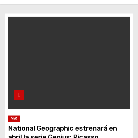
o
VER
National Geographic estrenará en
abril la serie Genius: Picasso,