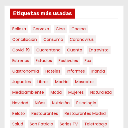
Etiquetas más usadas
Belleza
Cerveza
Cine
Cocina
Conciliación
Consumo
Coronavirus
Covid-19
Cuarentena
Cuento
Entrevista
Estrenos
Estudios
Festivales
Fox
Gastronomía
Hoteles
Informes
Irlanda
Juguetes
Libros
Madrid
Mascotas
Medioambiente
Moda
Mujeres
Naturaleza
Navidad
Niños
Nutrición
Psicología
Relato
Restaurantes
Restaurantes Madrid
Salud
San Patricio
Series TV
Teletrabajo