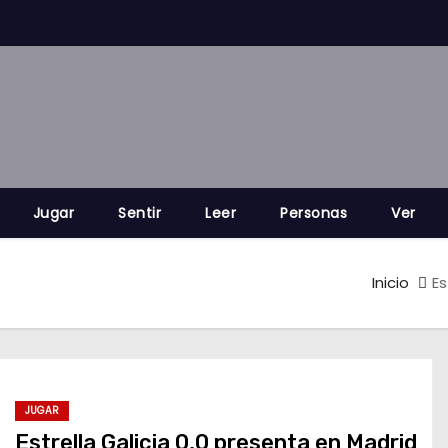
Jugar
Sentir
Leer
Personas
Ver
Inicio
Es
JUGAR
Estrella Galicia 0,0 presenta en Madrid