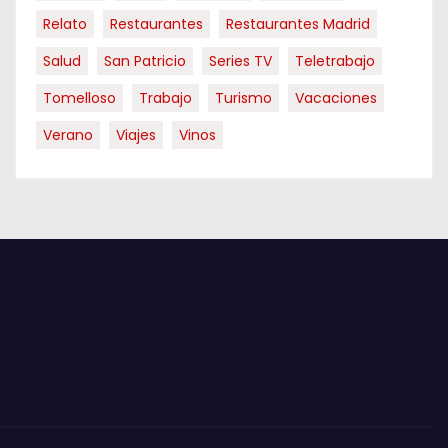
Relato
Restaurantes
Restaurantes Madrid
Salud
San Patricio
Series TV
Teletrabajo
Tomelloso
Trabajo
Turismo
Vacaciones
Verano
Viajes
Vinos