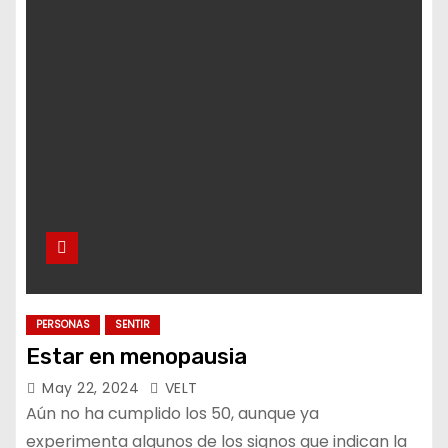
o
PERSONAS
SENTIR
Estar en menopausia
May 22, 2024
VELT
Aún no ha cumplido los 50, aunque ya
experimenta algunos de los signos que indican la