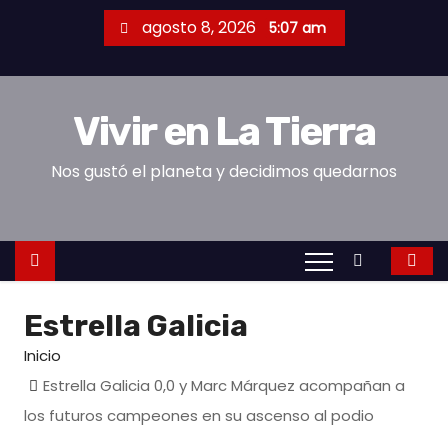
S
agosto 8, 2026
5:07 am
a
l
t
Vivir en La Tierra
a
r
Nos gustó el planeta y decidimos quedarnos
a
l
c
o
n
Estrella Galicia
t
e
Inicio
n
Estrella Galicia 0,0 y Marc Márquez acompañan a
i
los futuros campeones en su ascenso al podio
d