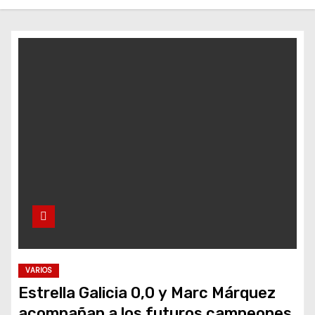
o
VARIOS
Estrella Galicia 0,0 y Marc Márquez
acompañan a los futuros campeones