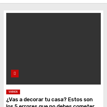
o
VARIOS
¿Vas a decorar tu casa? Estos son
los 5 errores que no debes cometer