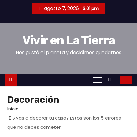
S
agosto 7, 2026
3:01 pm
a
l
t
Vivir en La Tierra
a
r
Nos gustó el planeta y decidimos quedarnos
a
l
c
o
n
Decoración
t
e
Inicio
n
¿Vas a decorar tu casa? Estos son los 5 errores
i
que no debes cometer
d