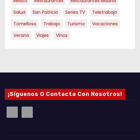
Relato
Restaurantes
Restaurantes Madrid
Salud
San Patricio
Series TV
Teletrabajo
Tomelloso
Trabajo
Turismo
Vacaciones
Verano
Viajes
Vinos
¡Síguenos O Contacta Con Nosotros!