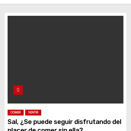
o
COMER
SENTIR
Sal, ¿Se puede seguir disfrutando del
placer de comer sin ella?