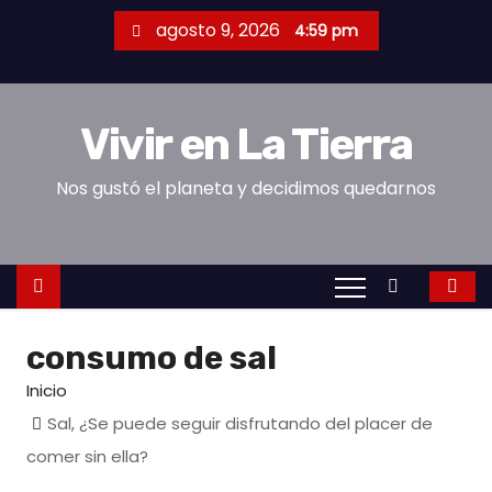
S
agosto 9, 2026
4:59 pm
a
l
t
Vivir en La Tierra
a
r
Nos gustó el planeta y decidimos quedarnos
a
l
c
o
n
consumo de sal
t
e
Inicio
n
Sal, ¿Se puede seguir disfrutando del placer de
i
comer sin ella?
d