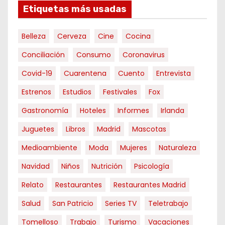
Etiquetas más usadas
Belleza
Cerveza
Cine
Cocina
Conciliación
Consumo
Coronavirus
Covid-19
Cuarentena
Cuento
Entrevista
Estrenos
Estudios
Festivales
Fox
Gastronomía
Hoteles
Informes
Irlanda
Juguetes
Libros
Madrid
Mascotas
Medioambiente
Moda
Mujeres
Naturaleza
Navidad
Niños
Nutrición
Psicología
Relato
Restaurantes
Restaurantes Madrid
Salud
San Patricio
Series TV
Teletrabajo
Tomelloso
Trabajo
Turismo
Vacaciones