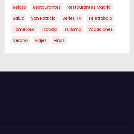
Relato
Restaurantes
Restaurantes Madrid
Salud
San Patricio
Series TV
Teletrabajo
Tomelloso
Trabajo
Turismo
Vacaciones
Verano
Viajes
Vinos