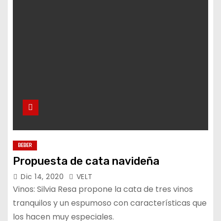
o
BEBER
Propuesta de cata navideña
Dic 14, 2020
VELT
Vinos: Silvia Resa propone la cata de tres vinos
tranquilos y un espumoso con características que
los hacen muy especiales.