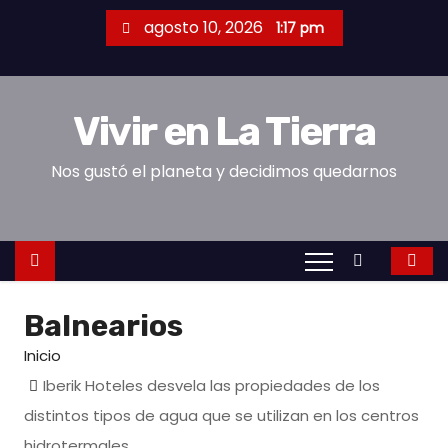
S
agosto 10, 2026
1:17 pm
a
l
t
Vivir en La Tierra
a
r
Nos gustó el planeta y decidimos quedarnos
a
l
c
o
n
Balnearios
t
e
Inicio
n
Iberik Hoteles desvela las propiedades de los
i
distintos tipos de agua que se utilizan en los centros
d
hidrotermales