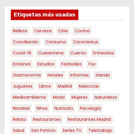
Etiquetas más usadas
Belleza
Cerveza
Cine
Cocina
Conciliación
Consumo
Coronavirus
Covid-19
Cuarentena
Cuento
Entrevista
Estrenos
Estudios
Festivales
Fox
Gastronomía
Hoteles
Informes
Irlanda
Juguetes
Libros
Madrid
Mascotas
Medioambiente
Moda
Mujeres
Naturaleza
Navidad
Niños
Nutrición
Psicología
Relato
Restaurantes
Restaurantes Madrid
Salud
San Patricio
Series TV
Teletrabajo