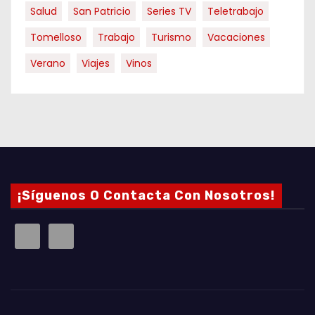
Salud
San Patricio
Series TV
Teletrabajo
Tomelloso
Trabajo
Turismo
Vacaciones
Verano
Viajes
Vinos
¡Síguenos O Contacta Con Nosotros!