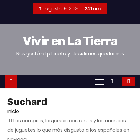
S
agosto 9, 2026
2:21 am
a
l
t
Vivir en La Tierra
a
r
Nos gustó el planeta y decidimos quedarnos
a
l
c
o
n
Suchard
t
e
Inicio
n
Las compras, los jerséis con renos y los anuncios
i
de juguetes lo que más disgusta a los españoles en
d
Navidad