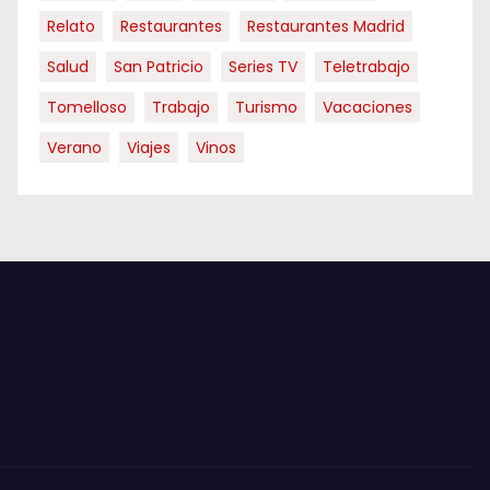
Relato
Restaurantes
Restaurantes Madrid
Salud
San Patricio
Series TV
Teletrabajo
Tomelloso
Trabajo
Turismo
Vacaciones
Verano
Viajes
Vinos