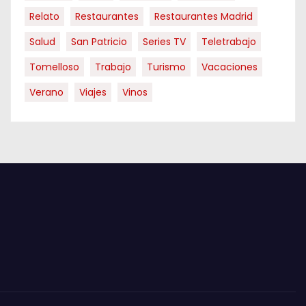
Relato
Restaurantes
Restaurantes Madrid
Salud
San Patricio
Series TV
Teletrabajo
Tomelloso
Trabajo
Turismo
Vacaciones
Verano
Viajes
Vinos