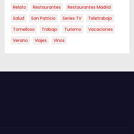
Relato
Restaurantes
Restaurantes Madrid
Salud
San Patricio
Series TV
Teletrabajo
Tomelloso
Trabajo
Turismo
Vacaciones
Verano
Viajes
Vinos