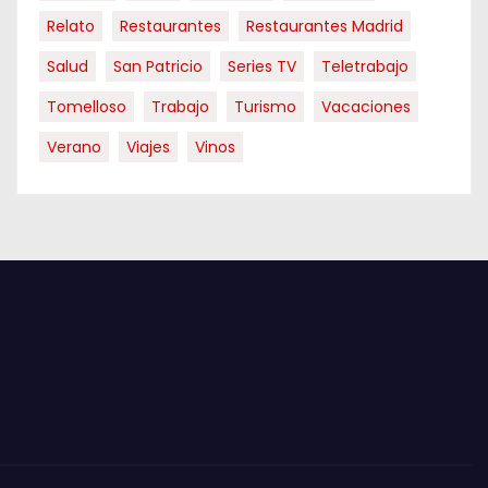
Relato
Restaurantes
Restaurantes Madrid
Salud
San Patricio
Series TV
Teletrabajo
Tomelloso
Trabajo
Turismo
Vacaciones
Verano
Viajes
Vinos