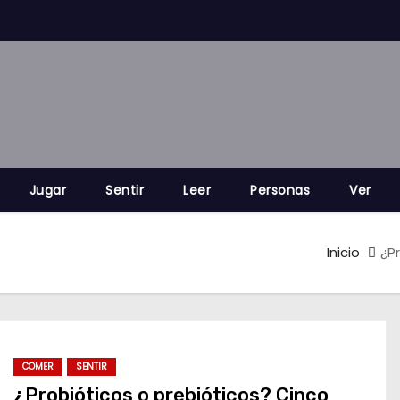
Jugar
Sentir
Leer
Personas
Ver
Inicio
¿P
COMER
SENTIR
¿Probióticos o prebióticos? Cinco