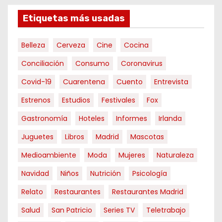
Etiquetas más usadas
Belleza
Cerveza
Cine
Cocina
Conciliación
Consumo
Coronavirus
Covid-19
Cuarentena
Cuento
Entrevista
Estrenos
Estudios
Festivales
Fox
Gastronomía
Hoteles
Informes
Irlanda
Juguetes
Libros
Madrid
Mascotas
Medioambiente
Moda
Mujeres
Naturaleza
Navidad
Niños
Nutrición
Psicología
Relato
Restaurantes
Restaurantes Madrid
Salud
San Patricio
Series TV
Teletrabajo