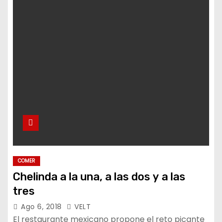
o
COMER
Chelinda a la una, a las dos y a las
tres
Ago 6, 2018
VELT
El restaurante mexicano propone el reto picante