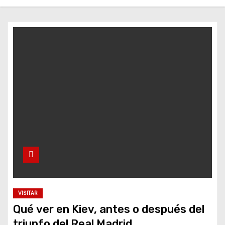
o
VISITAR
Qué ver en Kiev, antes o después del
triunfo del Real Madrid