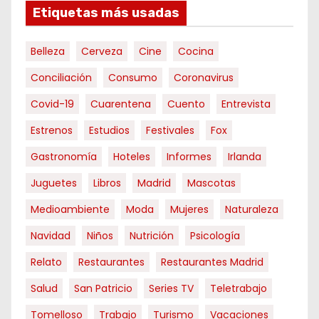
Etiquetas más usadas
Belleza
Cerveza
Cine
Cocina
Conciliación
Consumo
Coronavirus
Covid-19
Cuarentena
Cuento
Entrevista
Estrenos
Estudios
Festivales
Fox
Gastronomía
Hoteles
Informes
Irlanda
Juguetes
Libros
Madrid
Mascotas
Medioambiente
Moda
Mujeres
Naturaleza
Navidad
Niños
Nutrición
Psicología
Relato
Restaurantes
Restaurantes Madrid
Salud
San Patricio
Series TV
Teletrabajo
Tomelloso
Trabajo
Turismo
Vacaciones