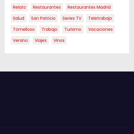
Relato
Restaurantes
Restaurantes Madrid
Salud
San Patricio
Series TV
Teletrabajo
Tomelloso
Trabajo
Turismo
Vacaciones
Verano
Viajes
Vinos