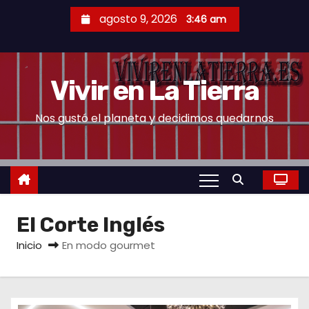
S
agosto 9, 2026
3:46 am
a
l
t
Vivir en La Tierra
a
r
Nos gustó el planeta y decidimos quedarnos
a
l
c
o
n
El Corte Inglés
t
e
Inicio
En modo gourmet
n
i
d