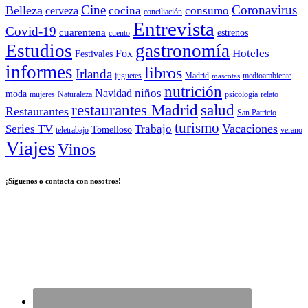
Cine
Coronavirus
Belleza
cocina
consumo
cerveza
conciliación
Entrevista
Covid-19
cuarentena
estrenos
cuento
Estudios
gastronomía
Hoteles
Fox
Festivales
informes
libros
Irlanda
juguetes
Madrid
medioambiente
mascotas
nutrición
niños
Navidad
moda
mujeres
Naturaleza
psicología
relato
salud
restaurantes Madrid
Restaurantes
San Patricio
turismo
Vacaciones
Series TV
Trabajo
Tomelloso
teletrabajo
verano
Viajes
Vinos
¡Síguenos o contacta con nosotros!