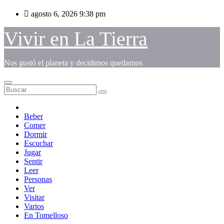
Saltar
agosto 6, 2026
9:38 pm
al
contenido
Vivir en La Tierra
Nos gustó el planeta y decidimos quedarnos
Beber
Comer
Dormir
Escuchar
Jugar
Sentir
Leer
Personas
Ver
Visitar
Varios
En Tomelloso