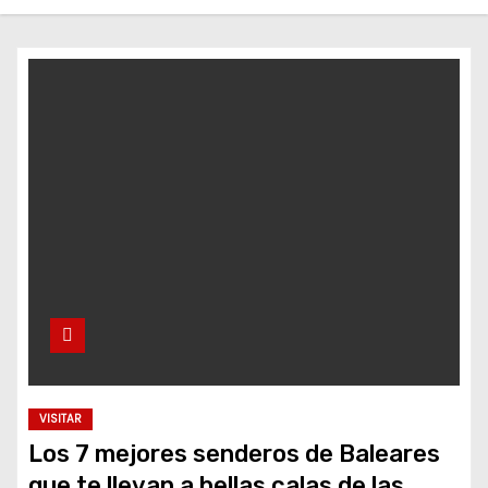
o
VISITAR
Los 7 mejores senderos de Baleares
que te llevan a bellas calas de las