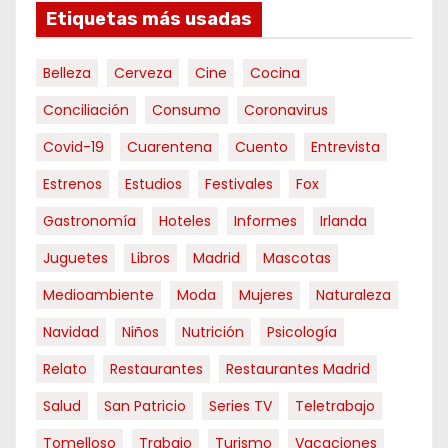
Etiquetas más usadas
Belleza
Cerveza
Cine
Cocina
Conciliación
Consumo
Coronavirus
Covid-19
Cuarentena
Cuento
Entrevista
Estrenos
Estudios
Festivales
Fox
Gastronomía
Hoteles
Informes
Irlanda
Juguetes
Libros
Madrid
Mascotas
Medioambiente
Moda
Mujeres
Naturaleza
Navidad
Niños
Nutrición
Psicología
Relato
Restaurantes
Restaurantes Madrid
Salud
San Patricio
Series TV
Teletrabajo
Tomelloso
Trabajo
Turismo
Vacaciones