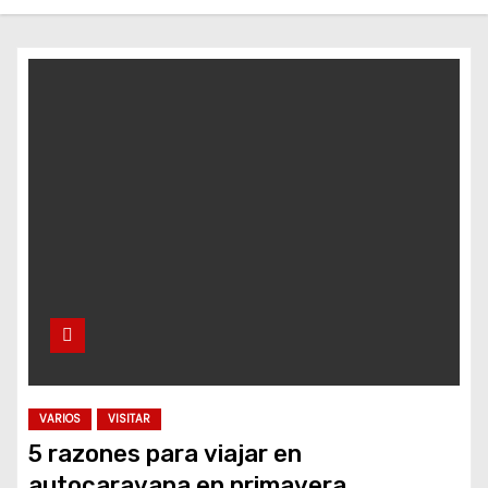
o
VARIOS
VISITAR
5 razones para viajar en
autocaravana en primavera